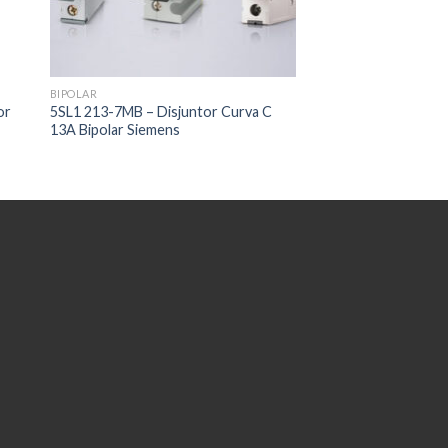
BIPOLAR
or
5SL1 213-7MB – Disjuntor Curva C
13A Bipolar Siemens