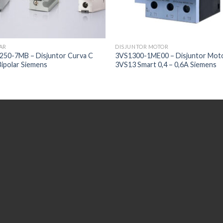
AR
DISJUNTOR MOTOR
250-7MB – Disjuntor Curva C
3VS1300-1ME00 – Disjuntor Mot
ipolar Siemens
3VS13 Smart 0,4 – 0,6A Siemens