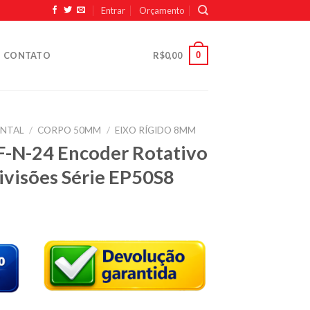
Entrar
Orçamento
0
CONTATO
R$
0,00
ENTAL
/
CORPO 50MM
/
EIXO RÍGIDO 8MM
-N-24 Encoder Rotativo
ivisões Série EP50S8