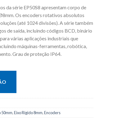
tos da série EP50S8 apresentam corpo de
Ø8mm. Os encoders rotativos absolutos
soluções (até 1024 divisões). A série também
gos de saída, incluindo códigos BCD, binário
para várias aplicações industriais que
ncluindo máquinas-ferramentas, robótica,
mento. Grau de proteção IP64.
ÃO
o 50mm
,
Eixo Rígido 8mm
,
Encoders