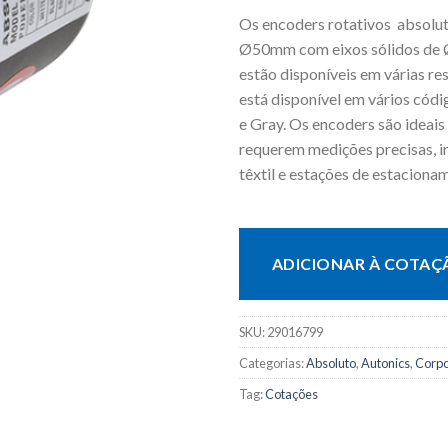
Os encoders rotativos absolu
Ø50mm com eixos sólidos de 
estão disponíveis em várias re
está disponível em vários códi
e Gray. Os encoders são ideais 
requerem medições precisas, i
têxtil e estações de estaciona
ADICIONAR À COTAÇ
SKU:
29016799
Categorias:
Absoluto
,
Autonics
,
Corp
Tag:
Cotações