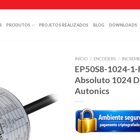
S
PRODUTOS
PROJETOS REALIZADOS
BLOG
DOWNLOADS
INÍCIO
/
ENCODERS
/
INCREM
EP50S8-1024-1-F
Absoluto 1024 D
Autonics