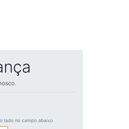
ança
nosco.
ao lado no campo abaixo