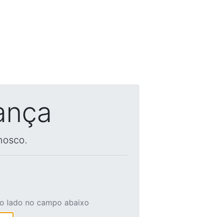
ança
nosco.
ao lado no campo abaixo