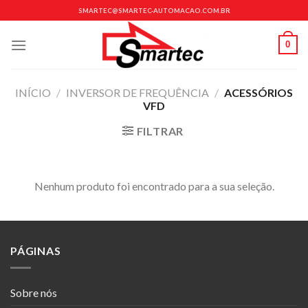
Skip
SMARTEC@SMARTEC-AUTOMACAO.COM.BR
to
content
0
INÍCIO
/
INVERSOR DE FREQUÊNCIA
/
ACESSÓRIOS
VFD
FILTRAR
Nenhum produto foi encontrado para a sua seleção.
PÁGINAS
Sobre nós