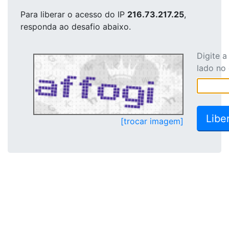
Para liberar o acesso
do IP
216.73.217.25
,
responda ao desafio abaixo.
Digite 
lado no
[trocar imagem]