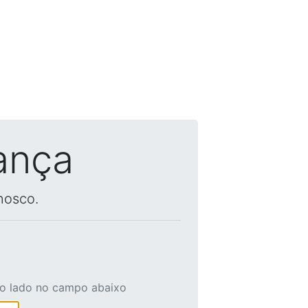
ança
nosco.
ao lado no campo abaixo