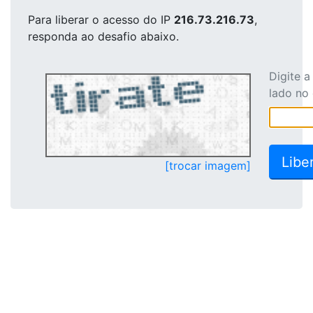
Para liberar o acesso
do IP
216.73.216.73
,
responda ao desafio abaixo.
Digite 
lado no
[trocar imagem]