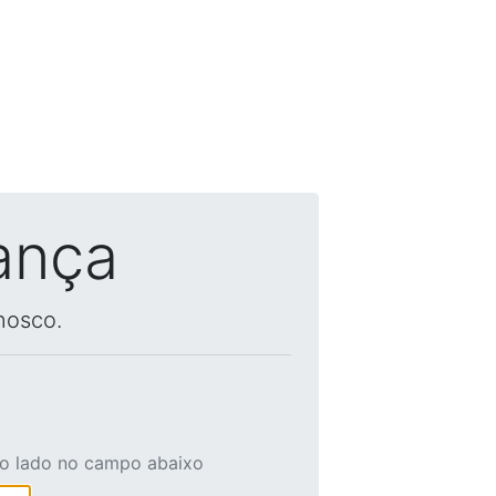
ança
nosco.
ao lado no campo abaixo