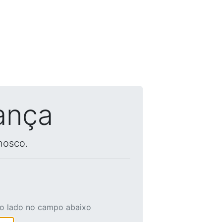
ança
nosco.
ao lado no campo abaixo