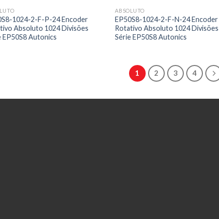
LUTO
ABSOLUTO
S8-1024-2-F-P-24 Encoder
EP50S8-1024-2-F-N-24 Encoder
tivo Absoluto 1024 Divisões
Rotativo Absoluto 1024 Divisões
e EP50S8 Autonics
Série EP50S8 Autonics
1
2
3
4