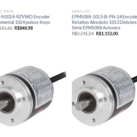
O 50MM
ABSOLUTO
-N1024-RZVWD Encoder
EPM50S8-1013-B-PN-24 Encode
emental 1024 pulsos Koyo
Rotativo Absoluto 1013 Divisões
Série EPM50S8 Autonics
O
O
161,66
R$
848,98
preço
preço
O
O
R$
2.241,24
R$
1.152,00
original
atual
preço
preço
era:
é:
original
atual
R$4.161,66.
R$848,98.
era:
é:
R$2.241,24.
R$1.152,0