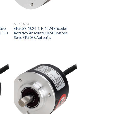
ABSOLUTO
tivo
EP50S8-1024-1-F-N-24 Encoder
e E50
Rotativo Absoluto 1024 Divisões
Série EP50S8 Autonics