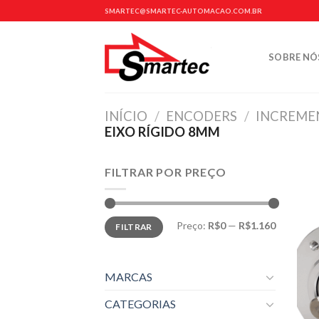
Skip
SMARTEC@SMARTEC-AUTOMACAO.COM.BR
to
content
SOBRE NÓ
INÍCIO
/
ENCODERS
/
INCREME
EIXO RÍGIDO 8MM
FILTRAR POR PREÇO
Preço
Preço
Preço:
R$0
—
R$1.160
FILTRAR
mínimo
máximo
MARCAS
CATEGORIAS