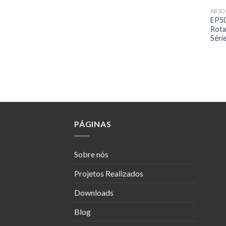
ABSO
EP50
Rota
Séri
PÁGINAS
Sobre nós
Projetos Realizados
Downloads
Blog