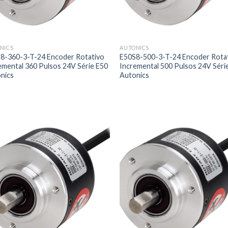
NICS
AUTONICS
8-360-3-T-24 Encoder Rotativo
E50S8-500-3-T-24 Encoder Rota
emental 360 Pulsos 24V Série E50
Incremental 500 Pulsos 24V Séri
nics
Autonics