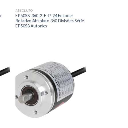
ABSOLUTO
r
EP50S8-360-2-F-P-24 Encoder
Rotativo Absoluto 360 Divisões Série
EP50S8 Autonics
0.