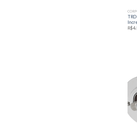
CORP
TRD
Incr
R$
4.