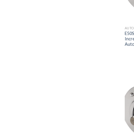
AUTO
E50S
Incr
Auto