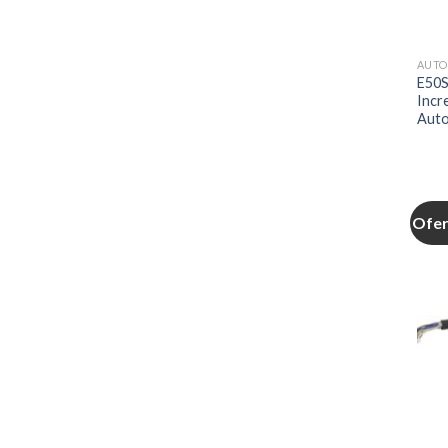
AUTO
E50S
Incr
Auto
Ofer