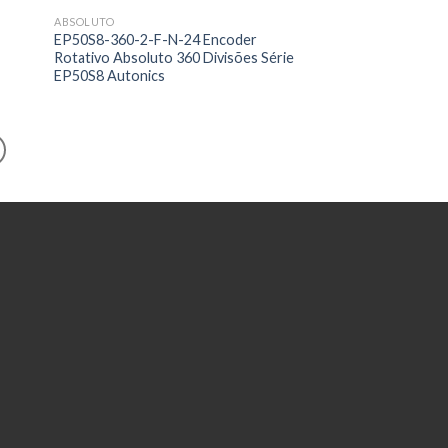
ABSOLUTO
EP50S8-360-2-F-N-24 Encoder
Rotativo Absoluto 360 Divisões Série
EP50S8 Autonics