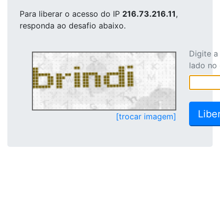
Para liberar o acesso
do IP
216.73.216.11
,
responda ao desafio abaixo.
Digite 
lado no
[trocar imagem]