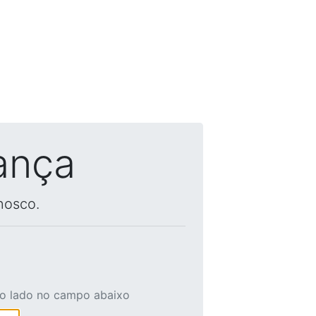
ança
nosco.
ao lado no campo abaixo