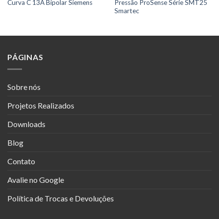
Curva C 13A Bipolar Siemens
Pressão ProSense Série SMT25
Smartec
PÁGINAS
Sobre nós
Projetos Realizados
Downloads
Blog
Contato
Avalie no Google
Política de Trocas e Devoluções