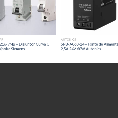
AR
AUTONICS
216-7MB – Disjuntor Curva C
SPB-A060-24 – Fonte de Aliment
ipolar Siemens
2,5A 24V 60W Autonics