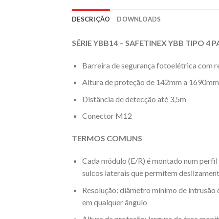
DESCRIÇÃO
DOWNLOADS
SÉRIE YBB14 – SAFETINEX YBB TIPO 4
Barreira de segurança fotoelétrica com
Altura de proteção de 142mm a 1690mm
Distância de detecção até 3,5m
Conector M12
TERMOS COMUNS
Cada módulo (E/R) é montado num perfil
sulcos laterais que permitem deslizament
Resolução: diâmetro mínimo de intrusão d
em qualquer ângulo
Altura de proteção: largura da área moni