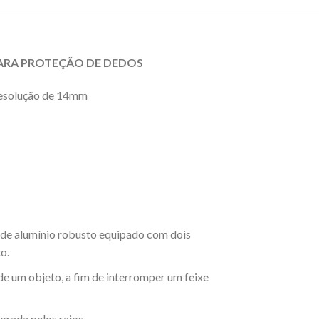
 PARA PROTEÇÃO DE DEDOS
 resolução de 14mm
 de alumínio robusto equipado com dois
o.
e um objeto, a fim de interromper um feixe
torada pelos raios