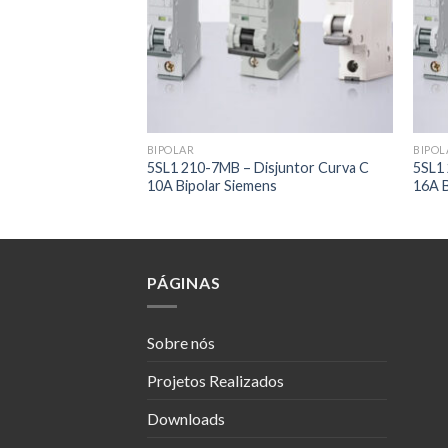
BIPOLAR
BIPOL
r Capacitivo M18
5SL1 210-7MB – Disjuntor Curva C
5SL1 
onics
10A Bipolar Siemens
16A B
PÁGINAS
Sobre nós
Projetos Realizados
Downloads