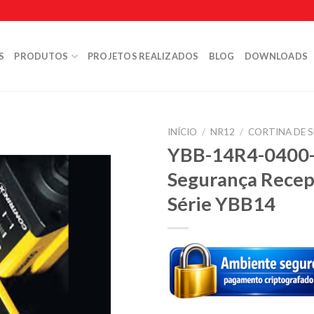
S
PRODUTOS
PROJETOS REALIZADOS
BLOG
DOWNLOADS
INÍCIO
/
NR12
/
CORTINA DE 
YBB-14R4-0400-
Segurança Rece
Série YBB14