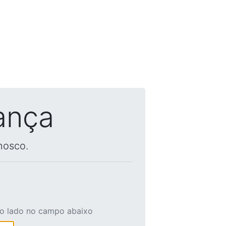
ança
nosco.
ao lado no campo abaixo