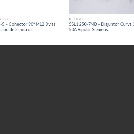
ÓRIOS
BIPOLAR
5 – Conector 90º M12 3 vias
5SL1 250-7MB – Disjuntor Curva 
Cabo de 5 metros
50A Bipolar Siemens