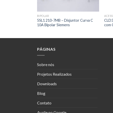
BIPOLAR
ACESS
sjuntor Curva C
5SL1 210-7MB – Disjuntor Curva C
CLD3-
ns
10A Bipolar Siemens
com 
PÁGINAS
Sobre nós
Projetos Realizados
Downloads
Blog
Contato
Avalie no Google