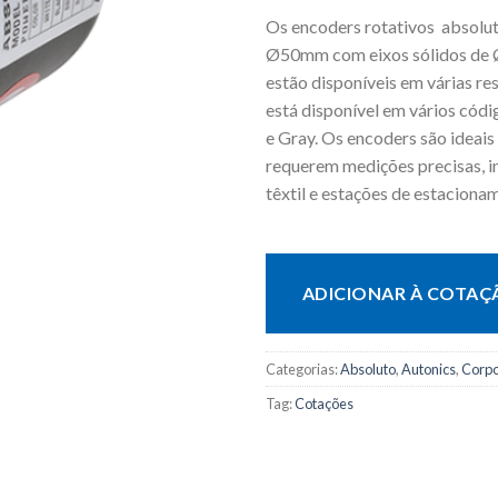
Os encoders rotativos absolu
Ø50mm com eixos sólidos de 
estão disponíveis em várias re
está disponível em vários códi
e Gray. Os encoders são ideais 
requerem medições precisas, i
têxtil e estações de estaciona
ADICIONAR À COTAÇ
Categorias:
Absoluto
,
Autonics
,
Corp
Tag:
Cotações