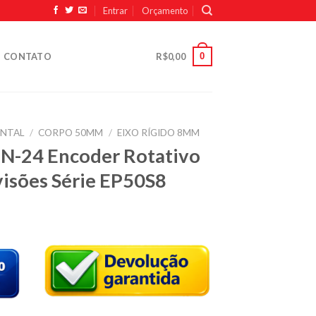
Entrar
Orçamento
0
CONTATO
R$
0,00
ENTAL
/
CORPO 50MM
/
EIXO RÍGIDO 8MM
N-24 Encoder Rotativo
visões Série EP50S8