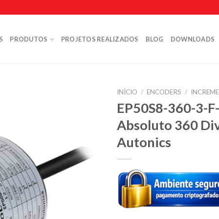
S
PRODUTOS
PROJETOS REALIZADOS
BLOG
DOWNLOADS
INÍCIO
/
ENCODERS
/
INCREM
EP50S8-360-3-F-
Absoluto 360 Di
Autonics