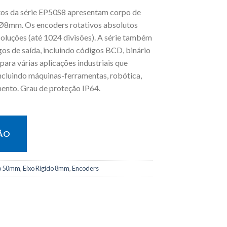
tos da série EP50S8 apresentam corpo de
Ø8mm. Os encoders rotativos absolutos
soluções (até 1024 divisões). A série também
gos de saída, incluindo códigos BCD, binário
para várias aplicações industriais que
ncluindo máquinas-ferramentas, robótica,
mento. Grau de proteção IP64.
ÃO
o 50mm
,
Eixo Rígido 8mm
,
Encoders