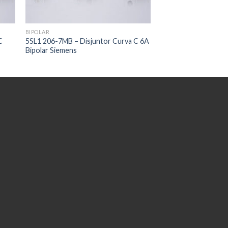
BIPOLAR
C
5SL1 206-7MB – Disjuntor Curva C 6A
Bipolar Siemens