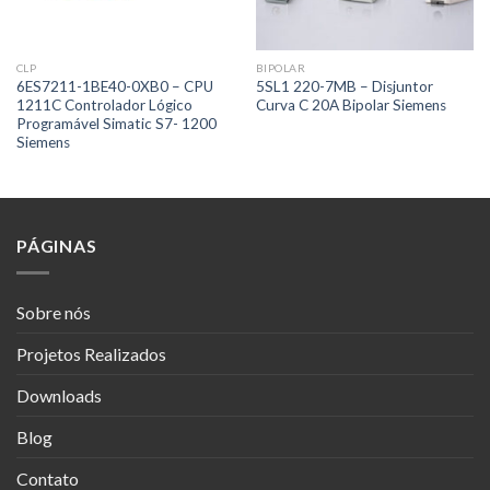
CLP
BIPOLAR
6ES7211-1BE40-0XB0 – CPU
5SL1 220-7MB – Disjuntor
1211C Controlador Lógico
Curva C 20A Bipolar Siemens
Programável Simatic S7- 1200
Siemens
PÁGINAS
Sobre nós
Projetos Realizados
Downloads
Blog
Contato