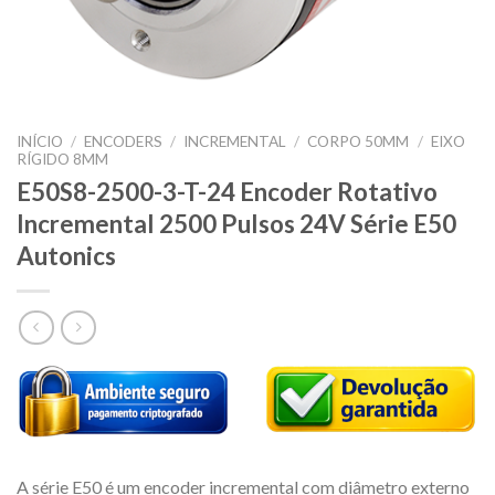
INÍCIO
/
ENCODERS
/
INCREMENTAL
/
CORPO 50MM
/
EIXO
RÍGIDO 8MM
E50S8-2500-3-T-24 Encoder Rotativo
Incremental 2500 Pulsos 24V Série E50
Autonics
A série E50 é um encoder incremental com diâmetro externo