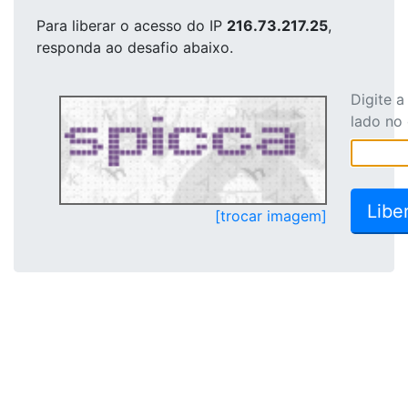
Para liberar o acesso
do IP
216.73.217.25
,
responda ao desafio abaixo.
Digite 
lado no
[trocar imagem]