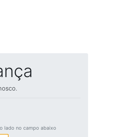
ança
nosco.
ao lado no campo abaixo