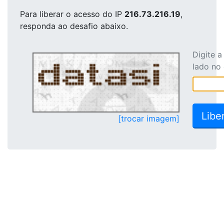
Para liberar o acesso
do IP
216.73.216.19
,
responda ao desafio abaixo.
Digite 
lado no
[trocar imagem]