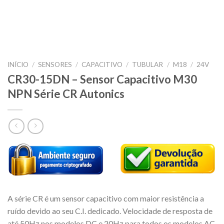
INÍCIO
/
SENSORES
/
CAPACITIVO
/
TUBULAR
/
M18
/
24V
CR30-15DN – Sensor Capacitivo M30
NPN Série CR Autonics
A série CR é um sensor capacitivo com maior resistência a
ruído devido ao seu C.I. dedicado. Velocidade de resposta de
até 50Hz nos modelos DC e 20Hz para todos os modelos AC.