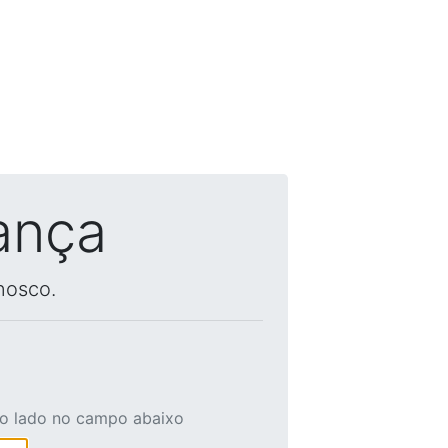
ança
nosco.
ao lado no campo abaixo