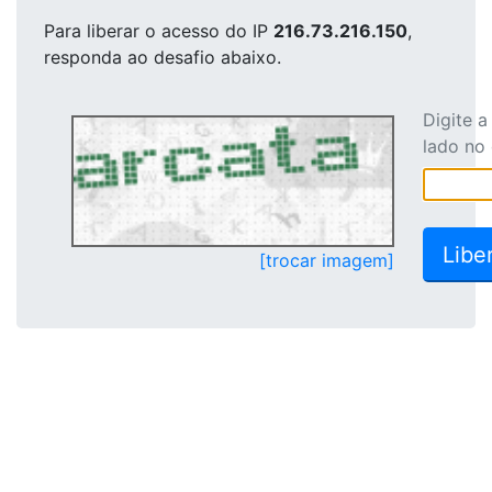
Para liberar o acesso
do IP
216.73.216.150
,
responda ao desafio abaixo.
Digite 
lado no
[trocar imagem]