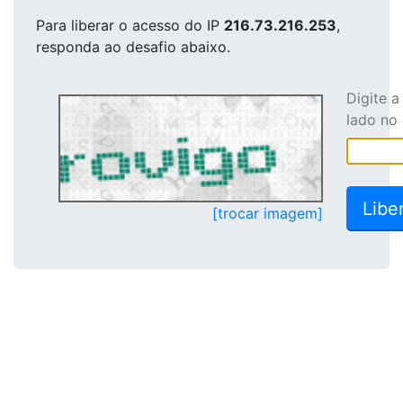
Para liberar o acesso
do IP
216.73.216.253
,
responda ao desafio abaixo.
Digite 
lado no
[trocar imagem]