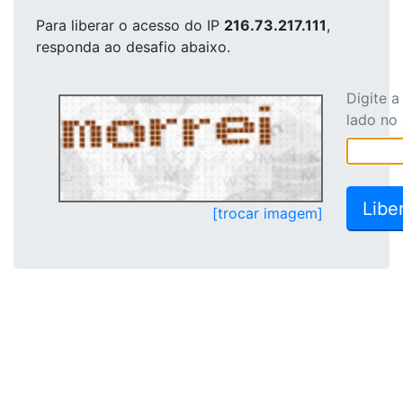
Para liberar o acesso
do IP
216.73.217.111
,
responda ao desafio abaixo.
Digite 
lado no
[trocar imagem]