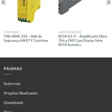
CONTRINEX
AMPLIFICADORES
YRB-4EML-31S – Relé de
BF5R-D1-P – Amplificador Fibra
Segurança SAFETY Contrinex
Ótica PNP Com Display Série
BF5R Autonics
PÁGINAS
Sobre nós
Projetos Realizados
Downloads
Blog