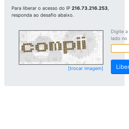
Para liberar o acesso
do IP
216.73.216.253
,
responda ao desafio abaixo.
Digite 
lado no
[trocar imagem]