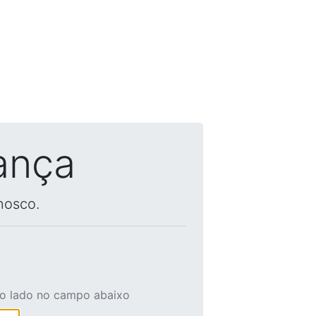
ança
nosco.
ao lado no campo abaixo