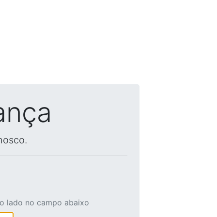
ança
nosco.
ao lado no campo abaixo