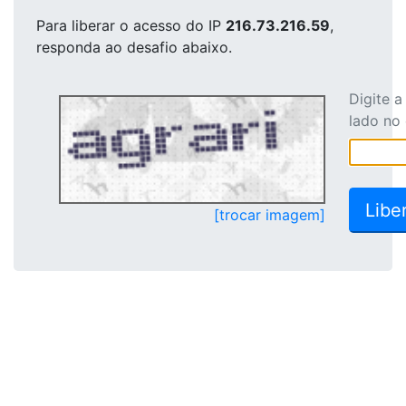
Para liberar o acesso
do IP
216.73.216.59
,
responda ao desafio abaixo.
Digite 
lado no
[trocar imagem]