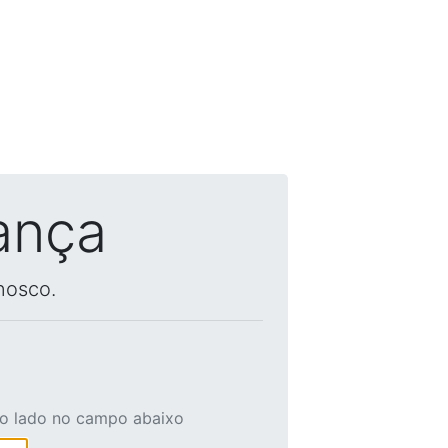
ança
nosco.
ao lado no campo abaixo