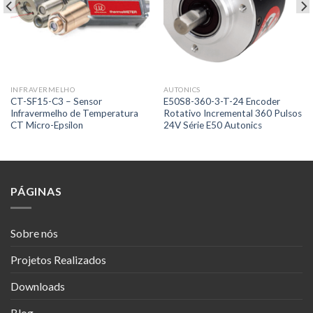
INFRAVERMELHO
AUTONICS
CT-SF15-C3 – Sensor
E50S8-360-3-T-24 Encoder
Infravermelho de Temperatura
Rotativo Incremental 360 Pulsos
CT Micro-Epsilon
24V Série E50 Autonics
PÁGINAS
Sobre nós
Projetos Realizados
Downloads
Blog