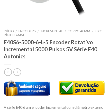
INÍCIO
/
ENCODERS
/
INCREMENTAL
/
CORPO 40MM
/
EIXO
RÍGIDO 6MM
E40S6-5000-6-L-5 Encoder Rotativo
Incremental 5000 Pulsos 5V Série E40
Autonics
A série E40 é um encoder incremental com diâmetro externo