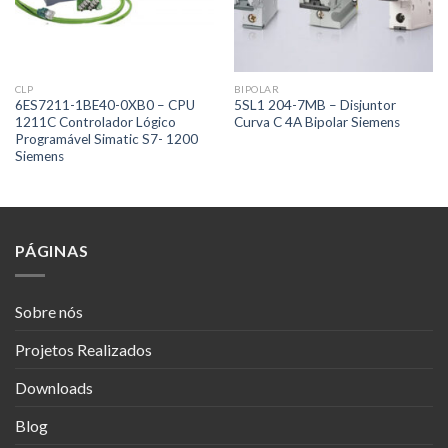
CLP
BIPOLAR
6ES7211-1BE40-0XB0 – CPU
5SL1 204-7MB – Disjuntor
1211C Controlador Lógico
Curva C 4A Bipolar Siemens
Programável Simatic S7- 1200
Siemens
PÁGINAS
Sobre nós
Projetos Realizados
Downloads
Blog