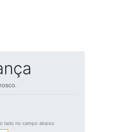
ança
nosco.
ao lado no campo abaixo